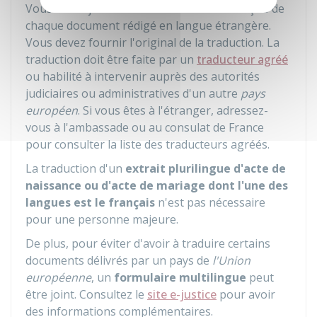
Vous devez joindre une traduction en français de
chaque document rédigé en langue étrangère.
Vous devez fournir l'original de la traduction. La
traduction doit être faite par un
traducteur agréé
ou habilité à intervenir auprès des autorités
judiciaires ou administratives d'un autre
pays
européen
. Si vous êtes à l'étranger, adressez-
vous à l'ambassade ou au consulat de France
pour consulter la liste des traducteurs agréés.
La traduction d'un
extrait plurilingue d'acte de
naissance ou d'acte de mariage dont l'une des
langues est le français
n'est pas nécessaire
pour une personne majeure.
De plus, pour éviter d'avoir à traduire certains
documents délivrés par un pays de
l'Union
européenne
, un
formulaire multilingue
peut
être joint. Consultez le
site e-justice
pour avoir
des informations complémentaires.