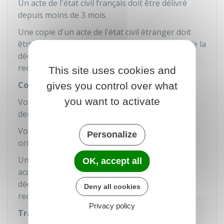
Un acte de l'état civil français doit être délivré
depuis moins de 3 mois.
Une copie d'un acte de l'état civil étranger doit
être accompagnée, si nécessaire, d'une copie de la
décision en exécution de laquelle il a été établi,
rectifié ou modifié.
This site uses cookies and
Copie ou original d'un document
gives you control over what
you want to activate
Vous pouvez fournir des copies des documents
demandés à l'exception des actes de l'état civil.
Vous devez toutefois pouvoir présenter les
Personalize
originaux des documents si nécessaire.
Une copie d'un acte étranger doit être
OK, accept all
accompagnée, si nécessaire, d'une copie de la
décision en exécution de laquelle il a été établi,
Deny all cookies
rectifié ou modifié.
Privacy policy
Traduction