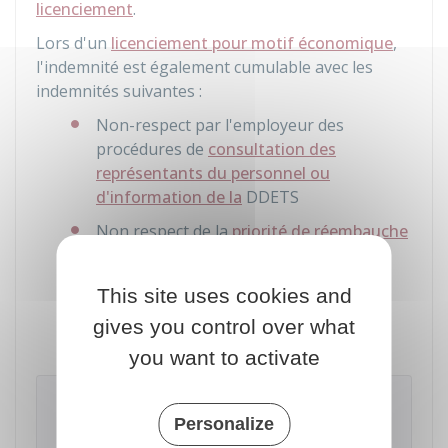
licenciement
.
Lors d'un
licenciement pour motif économique
,
l'indemnité est également cumulable avec les
indemnités suivantes :
Non-respect par l'employeur des
procédures de
consultation des
représentants du personnel ou
d'information de la
DDETS
Non respect de la
priorité de réembauche
Absence de mise en place d'un
comité
social et économique (CSE)
dans une
This site uses cookies and
entreprise devant respecter cette
gives you control over what
obligation.
you want to activate
Attention
Personalize
Les indemnités dues dans le cadre d'un