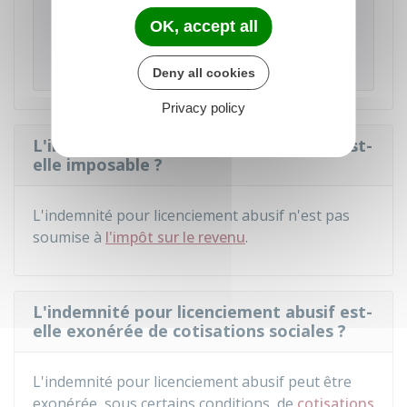
LICENCIEMENT ÉCONOMIQUE
et
L'INDEMNITÉ POUR LICENCIEMENT ABUSIF
se
OK, accept all
cumulent dans
LA LIMITE DU MONTANT
MAXIMUM
prévu par le barème.
Deny all cookies
Privacy policy
L'indemnité pour licenciement abusif est-
elle imposable ?
L'indemnité pour licenciement abusif n'est pas
soumise à
l'impôt sur le revenu
.
L'indemnité pour licenciement abusif est-
elle exonérée de cotisations sociales ?
L'indemnité pour licenciement abusif peut être
exonérée, sous certains conditions, de
cotisations