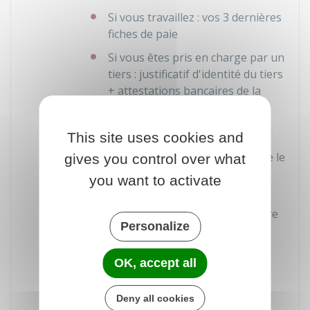
Si vous travaillez : vos 3 dernières
fiches de paie
Si vous êtes pris en charge par un
tiers : justificatif d'identité du tiers
+ attestations bancaires de la
programmation de virements
réguliers (ou attestation sur
This site uses cookies and
l'honneur de versement des
sommes permettant d'atteindre le
gives you control over what
montant de
615 €
/ mois)
you want to activate
Si vous avez les ressources
suffisantes : attestation bancaire
Personalize
de solde créditeur suffisant
En cas de
ressources multiples
, vous
OK, accept all
devez joindre le justificatif de
chacune
des ressources
.
Deny all cookies