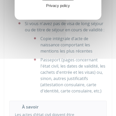
Exemplaire signé de
l'engagement à
Privacy policy
respecter les principes de la République
Si vous n'avez pas de visa de long séjour
ou de titre de séjour en cours de validité :
Copie intégrale d'acte de
naissance comportant les
mentions les plus récentes
Passeport (pages concernant
l'état civil, les dates de validité, les
cachets d'entrée et les visas) ou,
sinon, autres justificatifs
(attestation consulaire, carte
d'identité, carte consulaire, etc.)
À savoir
Les actes d'état civil doivent être