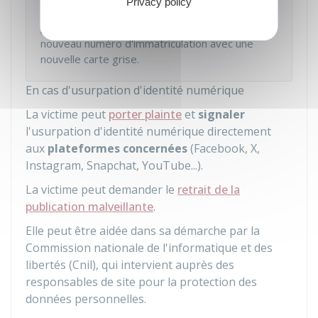
Privacy policy
avec
usurpation de plaque d'immatriculation
du véhicule
, la victime peut demander un
nouveau numéro d'immatriculation avec une
nouvelle carte grise.
En cas d'usurpation d'identité numérique
La victime peut
porter plainte
et
signaler
l'usurpation d'identité numérique directement
aux
plateformes concernées
(Facebook, X,
Instagram, Snapchat, YouTube...).
La victime peut demander le
retrait de la
publication malveillante
.
Elle peut être aidée dans sa démarche par la
Commission nationale de l'informatique et des
libertés (Cnil), qui intervient auprès des
responsables de site pour la protection des
données personnelles.