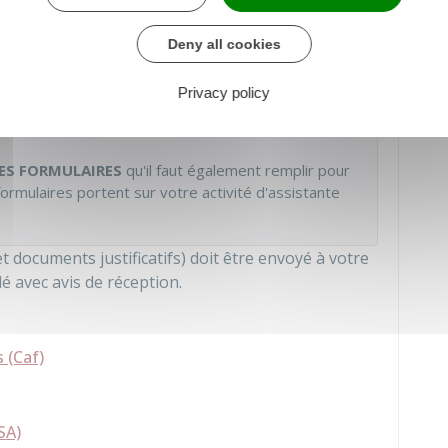
Deny all cookies
priétaire si vous êtes locataire, sous-locataire ou
Privacy policy
ES FORMULAIRES
qu'il faut également remplir pour
ormulaires portent sur votre activité d'assistante
documents justificatifs) doit être envoyé à votre
avec avis de réception.
s (Caf)
SA)