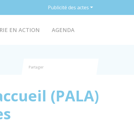
Publicité des actes
ACCÉDER AU FO
RIE EN ACTION
AGENDA
Partager
Partager sur Facebook
Partager sur X - Twitter
Partager sur Linkedin
Partager par email
accueil (PALA)
es