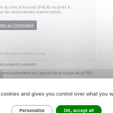
 du lieu d'accueil (PALA) ou prêt à
our les assistantes maternelles
der au Formulaire
s allocations familiales (Cnaf)
documents suivants :
 renouvellement ou l'accord de principe de la PMI
demande d'agrément
vaux (indiquant quantité, mètre et prix unitaire) si
 cookies and gives you control over what you w
ar une entreprise, ou le ou les devis concernant les
s-même les travaux
Personalize
OK, accept all
ou de la
déclaration préalable de travaux
si vos