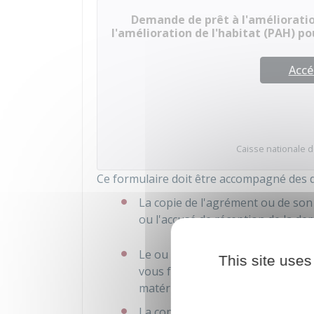
Demande de prêt à l'amélioration
l'amélioration de l'habitat (PAH) p
Accé
Caisse nationale de
Ce formulaire doit être accompagné des 
La copie de l'agrément ou de son
ou l'accusé de réception de la 
Le ou les devis détaillé(s) des tra
This site uses
vous faites réaliser les travaux p
matériaux si vous effectuez vou
La copie du
permis de construire