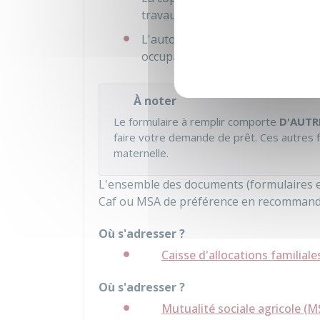
travaux y sont soumis
L'autorisation écrite de votre pro
occupant de bonne foi.
À noter
Le formulaire à remplir comporte
D'AUTR
faire votre demande de prêt. Ces autres f
maternelle.
L'ensemble des documents (formulaires et 
Caf ou MSA de préférence en recommandé 
Où s'adresser ?
Caisse d'allocations familiale
Où s'adresser ?
Mutualité sociale agricole (M