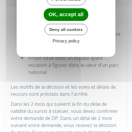
l'exécution de travaux publics ou la
réalisation d'une opération
OK, accept all
d'aménagement
Constructions projetées de nature à
Deny all cookies
compromettre ou à rendre plus onéreuse
l'exécution du futur plan local
Privacy policy
d'urbanisme (
PLU
)
Projet situé dans un espace ayant
vocation à figurer dans le cœur d'un parc
national.
Les motifs de la décision et les voies et délais de
recours sont précisés dans l'arrêté.
Dans les 2 mois qui suivent la fin du délai de
validité du sursis à statuer, vous devez confirmer
votre demande de DP. Dans un délai de 2 mois
suivant votre demande, vous recevez la décision