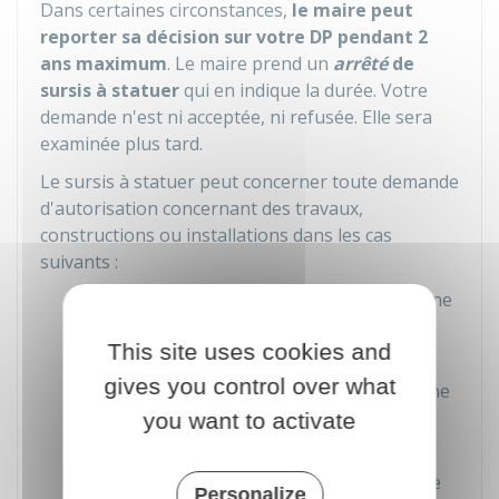
Dans certaines circonstances,
le maire peut
reporter sa décision sur votre DP pendant 2
ans maximum
. Le maire prend un
arrêté
de
sursis à statuer
qui en indique la durée. Votre
demande n'est ni acceptée, ni refusée. Elle sera
examinée plus tard.
Le sursis à statuer peut concerner toute demande
d'autorisation concernant des travaux,
constructions ou installations dans les cas
suivants :
Terrain qui fait partie du périmètre d'une
zone d'aménagement concerté (
Zac
)
This site uses cookies and
Ouverture de l'enquête préalable à la
gives you control over what
déclaration d'utilité publique (
DUP
) d'une
opération
you want to activate
Constructions projetées qui peuvent
compromettre ou rendre plus onéreuse
Personalize