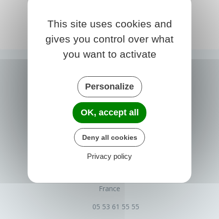
This site uses cookies and
gives you control over what
you want to activate
Personalize
OK, accept all
Deny all cookies
PRIGONRIEUX
Privacy policy
1 Place du Groupe Loiseau
24130 Prigonrieux
France
05 53 61 55 55