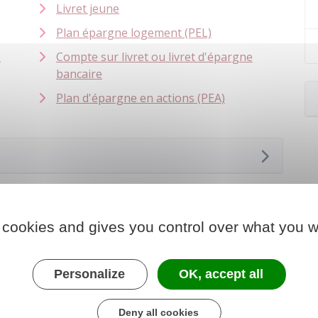
Livret jeune
Plan épargne logement (PEL)
)
Compte sur livret ou livret d'épargne
bancaire
Plan d'épargne en actions (PEA)
 cookies and gives you control over what you w
Personalize
OK, accept all
Deny all cookies