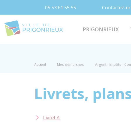
05 53 61 55 55
Contactez-n
Prigonrieux
PRIGONRIEUX
Accueil
Mes démarches
Argent - Impôts - C
Livrets, plan
Livret A