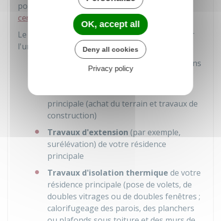
pouvez obtenir un
prêt d'épargne-logement à
certaines conditions
.
OK, accept all
Le prêt épargne logement peut servir à réaliser
l'une des opérations suivantes :
Deny all cookies
Achat
de votre résidence principale (dans
Privacy policy
le neuf ou dans l'ancien)
Construction
de votre résidence
principale (achat du terrain et travaux de
construction)
Travaux d'extension
(par exemple,
surélévation) de votre résidence
principale
Travaux d'isolation thermique
de votre
résidence principale (pose de volets, de
doubles vitrages ou de doubles fenêtres ;
calorifugeage des parois, des planchers
ou plafonds sous toiture et des murs de