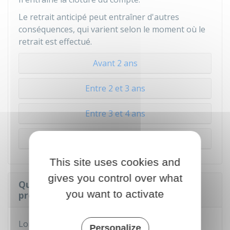
Le retrait anticipé peut entraîner d'autres
conséquences, qui varient selon le moment où le
retrait est effectué.
Avant 2 ans
Entre 2 et 3 ans
Entre 3 et 4 ans
Après 4 ans
This site uses cookies and
gives you control over what
Quelles sont les conditions d'octroi du
you want to activate
prêt lié au PEL ?
Lorsque votre PEL est arrivé à terme, vous
Personalize