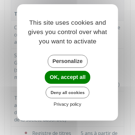
Durée de
Type de document
conservation
This site uses cookies and
Comptes annuels (bilan,
10 ans à partir de
gives you control over what
compte de résultat,
la clôture de
you want to activate
annexe...)
l'exercice
Statuts d'une société, d'un
5 ans à partir de
Personalize
GIE
ou d'une association
la perte de
(si nécessaire, pièce
personnalité
modificative de statuts)
morale (ou
OK, accept all
radiation du
RCS
)
Deny all cookies
Traité de fusion et autre
5 ans
Privacy policy
acte lié au fonctionnement
de la société (+ documents
de la société absorbée)
Registre de titres
5 ans à partir de