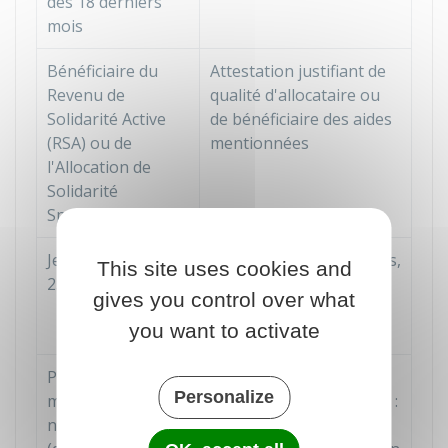
des 18 derniers
mois
Bénéficiaire du
Attestation justifiant de
Revenu de
qualité d'allocataire ou
Solidarité Active
de bénéficiaire des aides
(RSA) ou de
mentionnées
l'Allocation de
Solidarité
Spécifique (ASS)
Jeune de 18 à
Pour les moins de 26 ans,
This site uses cookies and
25 ans révolus
la pièce d'identité
gives you control over what
attestant de la date de
you want to activate
naissance suffit
Personne de
Pour les 26 à
Personalize
moins de 30 ans
moins de 30 ans :
non indemnisée
attestation sur