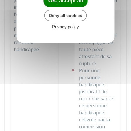
(durée d'activité
l'honneur de non
OK, accept all
insuffisante pour
indemnisation
l'ouverture de
par le régime
Deny all cookies
droits) ou
d'assurance
Privacy policy
personne de
chômage ou
moins de 30 ans
contrat de travail
reconnue
accompagné de
handicapée
toute pièce
attestant de sa
rupture
Pour une
personne
handicapée :
justificatif de
reconnaissance
de personne
handicapée
délivrée par la
commission