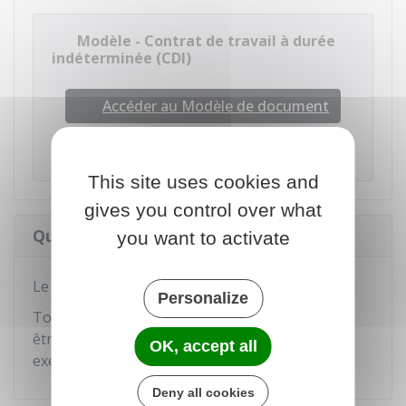
Modèle - Contrat de travail à durée
indéterminée (CDI)
Accéder au Modèle de document
Ministère chargé du travail
This site uses cookies and
gives you control over what
Quelle est la durée d'un CDI ?
you want to activate
Le CDI est conclu sans limitation de durée.
Personalize
Toutefois, il existe des CDI dont la durée peut
être aménagée à l'année ou par périodes (par
OK, accept all
exemples :
CDI intermittent
,
CDI intérimaire
).
Deny all cookies