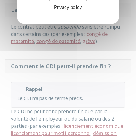
Privacy policy
Le CDI peut-il être suspendu ?
Le contrat peut être
suspendu
sans être rompu
dans certains cas (par exemples :
congé de
maternité
,
congé de paternité
,
grève
).
Comment le CDI peut-il prendre fin ?
Rappel
Le CDI n'a pas de terme précis.
Le CDI ne peut donc prendre fin que par la
volonté de l'employeur ou du salarié ou des 2
parties (par exemples :
licenciement économique
,
licenciement pour motif personnel
,
démission
,