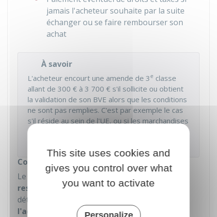
jamais l'acheteur souhaite par la suite
échanger ou se faire rembourser son
achat
À savoir
e
L'acheteur encourt une amende de 3
classe
allant de
300 €
à
3 700 €
s'il sollicite ou obtient
la validation de son
BVE
alors que les conditions
ne sont pas remplies. C'est par exemple le cas
s'il réside au sein de l'UE, ou si les marchandises
achetées constituent pour lui un
approvisionnement commercial.
This site uses cookies and
Contrôler certaines conditions de la détaxe
gives you control over what
Le commerçant doit,
lors de l'achat
et
sous sa
you want to activate
responsabilité
, vérifier 2 des conditions de la
détaxe :
l'âge
et le
lieu de résidence de
l'acheteur
.
Personalize