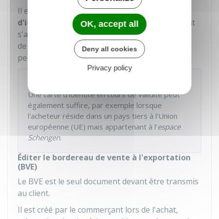
Il effectue ce contrôle au moyen de la
pièce
d'identité en cours de validité
du client. Il peut
OK, accept all
s'agir de différents documents : passeport, titre
de séjour, visa touristique, carte consulaire ou
Deny all cookies
permis de résident.
Privacy policy
À savoir
Une carte d'identité en cours de validité peut
également suffire, par exemple lorsque
l'acheteur réside dans un pays tiers à l'Union
européenne (UE) mais appartenant à l'
espace
Schengen
.
Éditer le bordereau de vente à l'exportation
(BVE)
Le
BVE
est le seul document devant être transmis
au client.
Il est créé par le commerçant lors de l'achat,