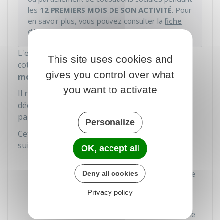
les
12 PREMIERS MOIS DE SON ACTIVITÉ
. Pour
en savoir plus, vous pouvez consulter la
fiche
dédiée
.
L'entrepreneur individuel doit payer ses
This site uses cookies and
cotisations et contributions sociales
chaque
gives you control over what
mois
.
you want to activate
Il reçoit dans les 15 jours qui suivent sa
déclaration de revenus un échéancier du
paiement de ses cotisations et contributions.
Personalize
Cet échéancier contient les informations
suivantes :
OK, accept all
Régularisation des cotisations et
contributions provisionnelles de l'année
Deny all cookies
précédente
Privacy policy
Ajustement des cotisations et
contributions provisionnelles de l'année