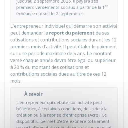
jusqu'au 2 septembre 2025. Il payera ses
re
premiers versements sociaux à partir de la 1
échéance qui suit le 2 septembre :
L'entrepreneur individuel qui démarre son activité
peut demander le
report du paiement
de ses
cotisations et contributions sociales durant les 12
premiers mois d'activité. Il peut étaler le paiement
sur une période maximale de 5 ans. Le montant
versé chaque année devra être égal ou supérieur
à
20 %
du montant des cotisations et
contributions sociales dues au titre de ces 12
mois.
À savoir
L'entrepreneur qui débute son activité peut
bénéficier, à certaines conditions, de l'aide à la
création ou à la reprise d'entreprise (Acre). Ce
dispositif lui permet d'être exonéré totalement
ou partiellement de cotisations sociales pendant