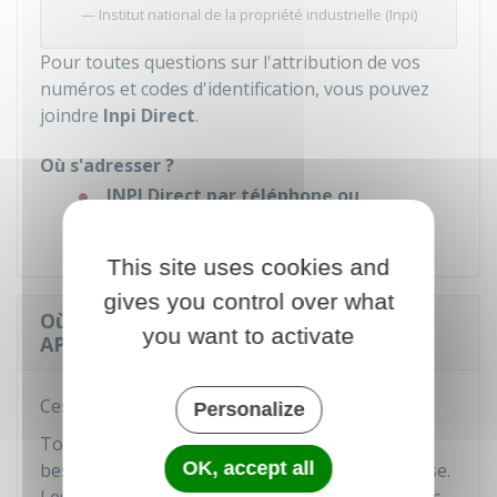
Institut national de la propriété industrielle (Inpi)
Pour toutes questions sur l'attribution de vos
numéros et codes d'identification, vous pouvez
joindre
Inpi Direct
.
Où s'adresser ?
INPI Direct par téléphone ou
formulaire de contact
This site uses cookies and
gives you control over what
Où consulter les numéros Siren, Siret,
you want to activate
APE et les données des entreprises ?
Ces données sont
publiques
.
Personalize
Toute personne peut trouver ou retrouver si
OK, accept all
besoin le numéro Siren ou Siret d'une entreprise.