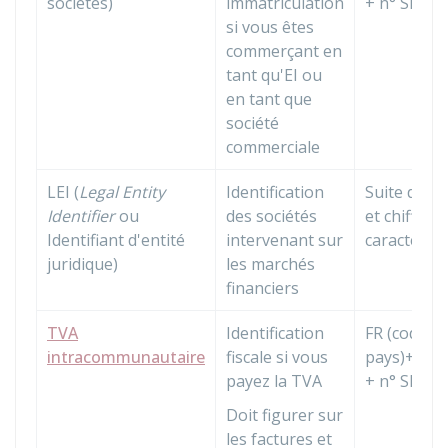
sociétés)
immatriculation
+ n° SIREN
si vous êtes
commerçant en
tant qu'
EI
ou
en tant que
société
commerciale
LEI (
Legal Entity
Identification
Suite de le
Identifier
ou
des sociétés
et chiffres 
Identifiant d'entité
intervenant sur
caractères
juridique)
les marchés
financiers
TVA
Identification
FR (code d
intracommunautaire
fiscale si vous
pays)+ 2 ch
payez la TVA
+ n° SIREN
Doit figurer sur
les factures et