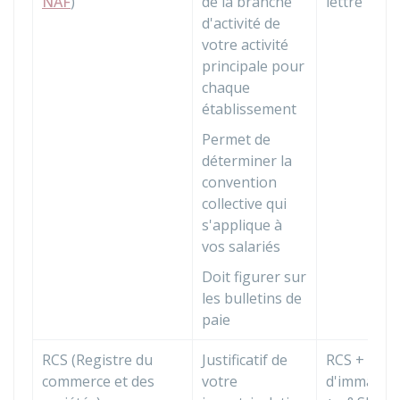
NAF
)
de la branche
lettre
d'activité de
votre activité
principale pour
chaque
établissement
Permet de
déterminer la
convention
collective qui
s'applique à
vos salariés
Doit figurer sur
les bulletins de
paie
RCS (Registre du
Justificatif de
RCS + ville
commerce et des
votre
d'immatric