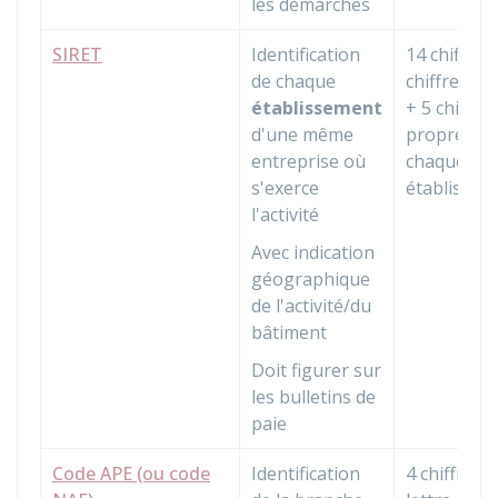
les démarches
SIRET
Identification
14 chiffres
de chaque
chiffres d
établissement
+ 5 chiffres
d'une même
propres à
entreprise où
chaque
s'exerce
établissem
l'activité
Avec indication
géographique
de l'activité/du
bâtiment
Doit figurer sur
les bulletins de
paie
Code APE (ou code
Identification
4 chiffres +