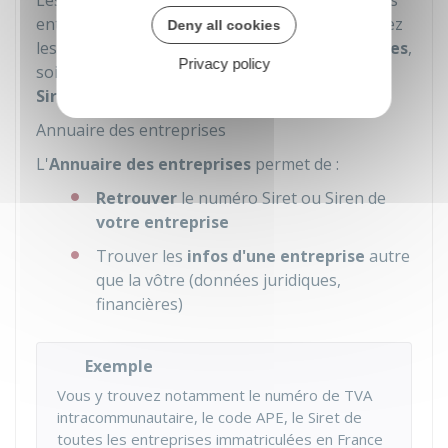
Les caractéristiques juridiques et financières des
entreprises sont accessibles à tous. Vous pouvez
Deny all cookies
les consulter soit sur
l'Annuaire des entreprises
,
Privacy policy
soit sur le site de l'Insee dans son
répertoire
Sirene.
Annuaire des entreprises
L'
Annuaire des entreprises
permet de :
Retrouver
le numéro Siret ou Siren de
votre entreprise
Trouver les
infos d'une entreprise
autre
que la vôtre (données juridiques,
financières)
Exemple
Vous y trouvez notamment le numéro de TVA
intracommunautaire, le code APE, le Siret de
toutes les entreprises immatriculées en France