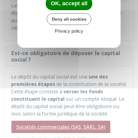
OK, accept all
Les fonds déposés sur le compte bloqué seront
disponibles après l'immatriculation de la société
Deny all cookies
au
RNE
. On dit que le capital social est
mis sous
séquestre
.
Privacy policy
Est-ce obligatoire de déposer le capital
social ?
Le dépôt du capital social est une
une des
premières étapes
de la constitution de la société.
Cette étape consiste à
verser les fonds
constituant le capital
sur un compte bloqué. Le
dépôt du capital social peut être obligatoire ou
non, selon la forme juridique de la société.
Sociétés commerciales (SAS, SARL, SA)