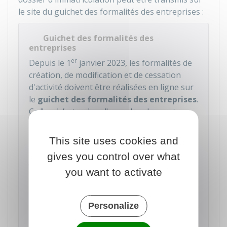
le site du guichet des formalités des entreprises :
Guichet des formalités des
entreprises
er
Depuis le 1
janvier 2023, les formalités de
création, de modification et de cessation
d'activité doivent être réalisées en ligne sur
le
guichet des formalités des entreprises
.
Ce "
guichet unique
" remplace les centres
de formalités des entreprises (CFE) qui sont
supprimés. Il concerne
toutes les
This site uses cookies and
entreprises
, quelle que soit leur forme
gives you control over what
juridique ou leur activité.
you want to activate
Accéder au service en ligne
Personalize
Institut national de la propriété industrielle (Inpi)