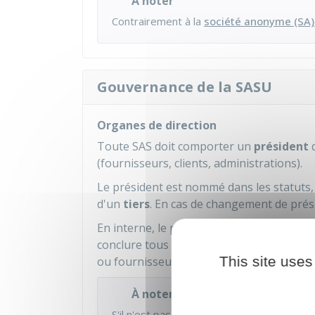
À noter
Contrairement à la
société anonyme (SA)
Gouvernance de la SASU
Organes de direction
Toute SAS doit comporter un
président
q
(fournisseurs, clients, administrations).
Le président est nommé dans les statuts, 
d'un
tiers
. En cas de changement de prési
En interne, le président s'occupe de la
ge
conclure tous les actes nécessaires à l'act
This site uses
ou fournisseurs, embauche de salariés, réa
À noter
S'il n'est pas président, l'associé unique 