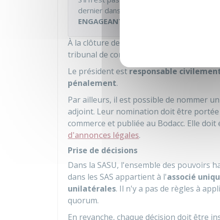
dernier dans les statuts et
SOUMETTRE À
ENGAGEANTS
.
À la clôture de l'exercice, le président doi
tribunal de commerce, après leur approba
Le président est
responsable civilemen
pénalement
.
Par ailleurs, il est possible de nommer u
adjoint. Leur nomination doit être portée
commerce et publiée au
Bodacc
. Elle doi
d'annonces légales
.
Prise de décisions
Dans la SASU, l'ensemble des pouvoirs ha
dans les SAS appartient à l'
associé uniq
unilatérales
. Il n'y a pas de règles à ap
quorum.
En revanche, chaque décision doit être in