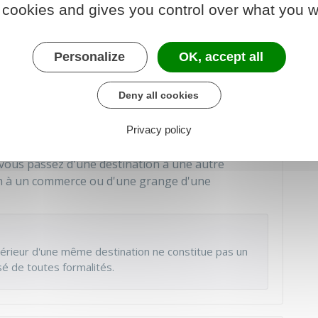
Cuisine dédiée à la vente en ligne
 cookies and gives you control over what you w
ns
Personalize
OK, accept all
Deny all cookies
ement de destination d'un bâtiment ?
Privacy policy
 vous passez d'une destination à une autre
on à un commerce ou d'une grange d'une
térieur d'une même destination ne constitue pas un
é de toutes formalités.