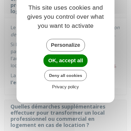
professionnel ou commercial en
This site uses cookies and
logement s'il est en copropriété ?
gives you control over what
you want to activate
Le
règlement de copropriété
définit la
destination
de l'immeuble
(habitation, bureau, commerce...).
Si la transformation de votre local ne respecte
Personalize
pas cette destination, vous devez demander
l'autorisation de
changer l'affectation
de votre
OK, accept all
local en
assemblée générale des copropriétaires
.
La décision est prise à l'
unanimité de
Deny all cookies
l'ensemble des copropriétaires
.
Privacy policy
Quelles démarches supplémentaires
effectuer pour transformer un local
professionnel ou commercial en
logement en cas de location ?