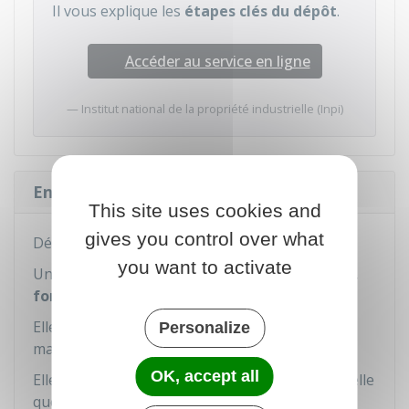
Il vous explique les
étapes clés du dépôt
.
Accéder au service en ligne
Institut national de la propriété industrielle (Inpi)
Enseigne d'un magasin et logo
This site uses cookies and
gives you control over what
Définition
you want to activate
Une enseigne commerciale est une
inscription,
forme, image ou logo
.
Elle est apposée sur un bâtiment (boutique,
Personalize
magasin) ou située sur un terrain.
OK, accept all
Elle symbolise et désigne l'activité professionnelle
que vous exercez dans ce local.