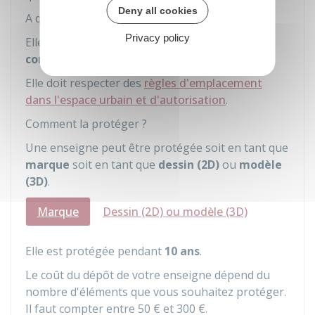
Deny all cookies
A quoi sert-elle ?
Privacy policy
Elle permet aux
clients
d'identifier votre
local
commercial
.
Elle doit respecter des
règles d'emplacement
dans l'espace urbain et d'autorisation
.
Comment la protéger ?
Une enseigne peut être protégée soit en tant que
marque
soit en tant que
dessin (2D)
ou
modèle
(3D)
.
Marque
Dessin (2D) ou modèle (3D)
Elle est protégée pendant
10 ans
.
Le coût du dépôt de votre enseigne dépend du
nombre d'éléments que vous souhaitez protéger.
Il faut compter entre
50 €
et
300 €
.