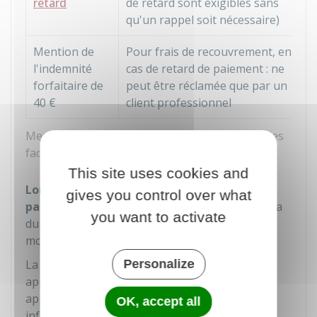
retard
de retard sont exigibles sans
qu'un rappel soit nécessaire)
Mention de
Pour frais de recouvrement, en
l'indemnité
cas de retard de paiement : ne
forfaitaire de
peut être réclamée que par un
40 €
client professionnel
Mentions générales obligatoires pour toutes les
factures
This site uses cookies and
Lorsque la facture est adressée à un
gives you control over what
particulier
, elle doit mentionner l'existence et la
you want to activate
durée de la
garantie légale de conformité
d'au
moins 2 ans.
La mention concerne les biens vendus
Personalize
appartenant à l'une des catégories suivantes :
appareils électroménagers, équipements
OK, accept all
informatiques, produits électroniques grand