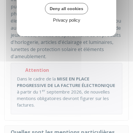
public, appareils de téléphonie, appareils
Deny all cookies
photographiques, appareils dotés d'un moteur
électrique ou thermique, destinés au bricolage ou
Privacy policy
au jardinage, jeux et jouets y compris consoles de
jeux vidéos, articles de sport, montres et produits
d'horlogerie, articles d'éclairage et luminaires,
lunettes de protection solaire et éléments
d'ameublement.
Attention
Dans le cadre de la
MISE EN PLACE
PROGRESSIVE DE LA FACTURE ÉLECTRONIQUE
er
à partir du 1
septembre 2026, de nouvelles
mentions obligatoires devront figurer sur les
factures.
Quelles sont les mentions particulières