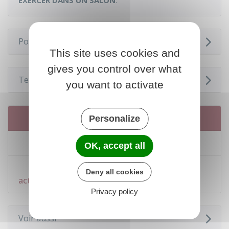
EXERCER DANS UN SALON
.
Pour en savoir plus
This site uses cookies and
gives you control over what
Textes de référence
you want to activate
Services en ligne et formulaires
Personalize
Guichet des formalités des entreprises
OK, accept all
Déclaration préalable pour l'exercice d'une
Deny all cookies
activité commerciale ou artisanale ambulante
Privacy policy
Voir aussi