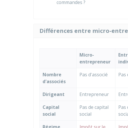
commandes ?
Différences entre micro-entr
Micro-
Entr
entrepreneur
indi
Nombre
Pas d'associé
Pas 
d'associés
Dirigeant
Entrepreneur
Ent
Capital
Pas de capital
Pas 
social
social
soci
Régime
Impôt sur le
Impô