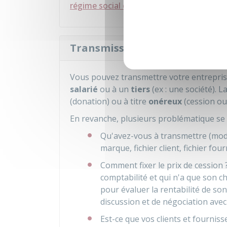
régime social du micro-entrepreneur
.
Transmission de la micro-ent
Vous pouvez transmettre votre entrepris
salarié
ou à un
tiers
(ex : une société). L
(donation) ou à titre
onéreux
(cession o
En revanche, plusieurs problématique se 
Qu'avez-vous à transmettre (modèl
marque, fichier client, fichier fourn
Comment fixer le prix de cession 
comptabilité et qui n'a que son ch
pour évaluer la rentabilité de son 
discussion et de négociation avec
Est-ce que vos clients et fourniss