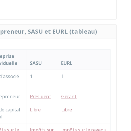
epreneur, SASU et EURL (tableau)
eprise
viduelle
SASU
EURL
d'associé
1
1
repreneur
Président
Gérant
de capital
Libre
Libre
al
ts sur le
Impôts sur
Impôts sur le revenu