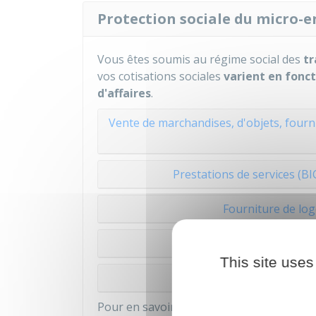
Protection sociale du micro-
Vous êtes soumis au régime social des
tr
vos cotisations sociales
varient en fonct
d'affaires
.
Vente de marchandises, d'objets, four
Prestations de services (B
Fourniture de lo
Profession libérale ré
This site uses
Profession li
Pour en savoir plus sur vos cotisations so