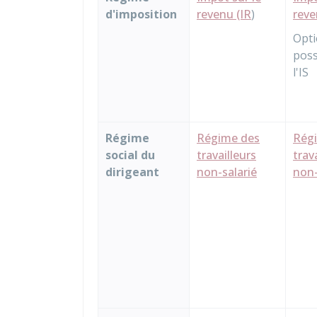
d'imposition
revenu (IR
)
rev
Opt
poss
l'IS
Régime
Régime des
Rég
social du
travailleurs
trav
dirigeant
non-salarié
non-