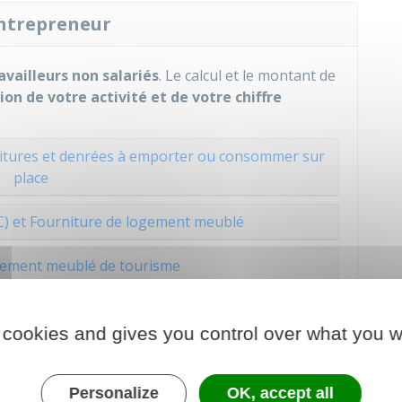
entrepreneur
availleurs non salariés
. Le calcul et le montant de
ion de votre activité et de votre chiffre
nitures et denrées à emporter ou consommer sur
place
IC) et Fourniture de logement meublé
gement meublé de tourisme
glementée (relevant de la CIPAV)
 cookies and gives you control over what you w
bérale non réglementée
ciales, vous pouvez consulter la fiche sur le
Personalize
OK, accept all