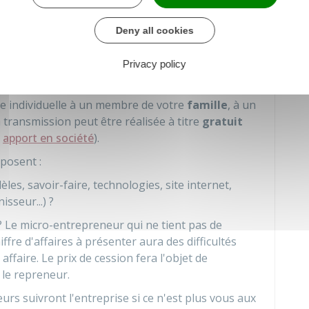
Deny all cookies
reprise
Privacy policy
e individuelle à un membre de votre
famille
, à un
a transmission peut être réalisée à titre
gratuit
u
apport en société
).
posent :
es, savoir-faire, technologies, site internet,
isseur...) ?
? Le micro-entrepreneur qui ne tient pas de
iffre d'affaires à présenter aura des difficultés
affaire. Le prix de cession fera l'objet de
 le repreneur.
eurs suivront l'entreprise si ce n'est plus vous aux