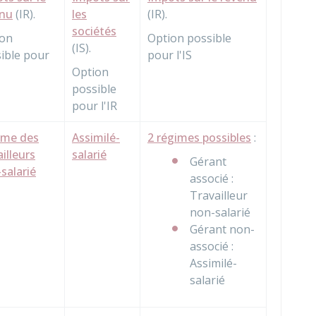
enu
(IR).
les
(IR).
sociétés
ion
Option possible
(IS).
ible pour
pour l'IS
Option
possible
pour l'IR
ime des
Assimilé-
2 régimes possibles
:
ailleurs
salarié
Gérant
salarié
associé :
Travailleur
non-salarié
Gérant non-
associé :
Assimilé-
salarié