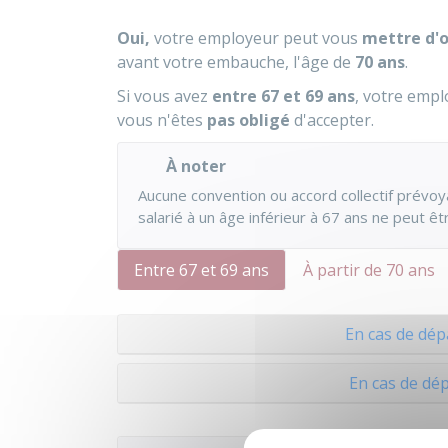
Oui,
votre employeur peut vous
mettre d'of
avant votre embauche, l'âge de
70 ans
.
Si vous avez
entre 67 et 69 ans
, votre emp
vous n'êtes
pas obligé
d'accepter.
À noter
Aucune convention ou accord collectif prévoyan
salarié à un âge inférieur à 67 ans ne peut ê
Entre 67 et 69 ans
À partir de 70 ans
En cas de dépa
En cas de dép