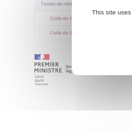
Textes de référence
This site uses
Code du travail : articles L1237-5 à L
Code du travail : article D1237-2-1