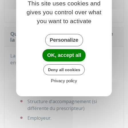
This site uses cookies and
d'accueil.
gives you control over what
you want to activate
Qui signe la convention dans le cadre de
la PMSMP ?
Personalize
OK, accept all
La PMSMP fait l'objet d'une convention conclue
entre les parties suivantes :
Deny all cookies
Vous
Privacy policy
Structure d'accueil
Prescripteur
Structure d'accompagnement (si
différente du prescripteur)
Employeur.