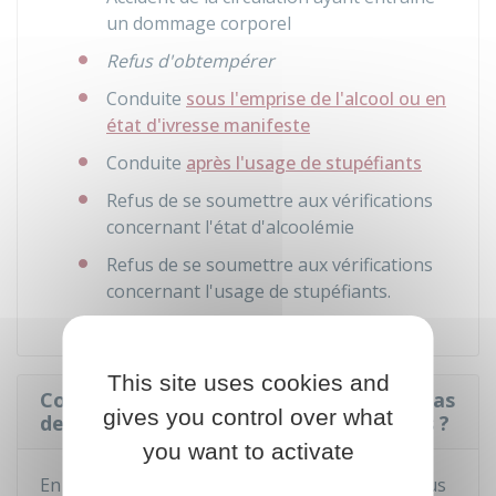
un dommage corporel
Refus d'obtempérer
Conduite
sous l'emprise de l'alcool ou en
état d'ivresse manifeste
Conduite
après l'usage de stupéfiants
Refus de se soumettre aux vérifications
concernant l'état d'alcoolémie
Refus de se soumettre aux vérifications
concernant l'usage de stupéfiants.
This site uses cookies and
Comment faire le contrôle médical en cas
gives you control over what
de suspension administrative du permis ?
you want to activate
En cas de
suspension supérieure à 1 mois
, vous