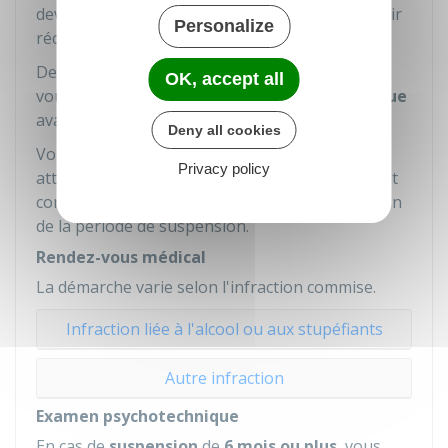
devez passer un
contrôle médical
pour pouvoir
Personalize
récupérer votre permis de conduire.
De plus, si la suspension est de 6 mois ou plus,
OK, accept all
vous devez passer un
examen psychotechnique
avant de passer le contrôle médical.
Deny all cookies
Vous devez passer le contrôle médical sans
Privacy policy
attendre la fin de la période de suspension. Il est
conseillé de le réaliser environ 1 mois avant la fin
de la période de suspension.
Rendez-vous médical
La démarche varie selon l'infraction commise.
Infraction liée à l'alcool ou aux stupéfiants
Autre infraction
Examen psychotechnique
En cas de
suspension
de
6 mois ou plus
, vous