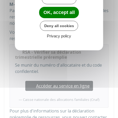
M-4
, et non plus sur celles des mois M-1 à M-3.
Par exemple, pour la déclaration de mars 2025, les
OK, accept all
ressources préremplies sont celles des mois de
novembre 2024, décembre 2024 et janvier 2025.
Deny all cookies
Vous pouvez vérifier votre déclaration de
Privacy policy
ressources préremplie sur le site de la Caf :
RSA - Vérifier sa déclaration
trimestrielle préremplie
Se munir du numéro d'allocataire et du code
confidentiel.
Accéder au service en ligne
Caisse nationale des allocations familiales (Cnaf)
Pour plus d'informations sur la déclaration
préremplie de ressources, vous pouvez contacter