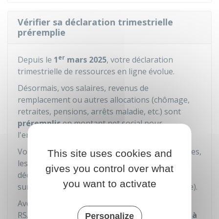
Vérifier sa déclaration trimestrielle
préremplie
er
Depuis le
1
mars 2025
, votre déclaration
trimestrielle de ressources en ligne évolue.
Désormais, vos salaires, revenus de
remplacement ou autres allocations (chômage,
retraites, pensions, arrêts maladie, etc.) sont
préremplis
en montant net social pour
l'ensemble de votre
foyer
.
Vous devez consulter vos ressources préremplies,
This site uses cookies and
les valider et, si besoin, compléter votre
gives you control over what
déclaration avec vos autres ressources perçues
you want to activate
sur la période (pension alimentaire par exemple).
Avec le pré-remplissage, le calcul des droits au
RSA est
basé sur les ressources des mois M-2 à
Personalize