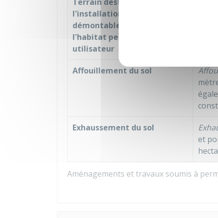
Terrain destiné à
Aména
l'installation de résidences
perme
démontables constituant
démon
l'habitat permanent de leur
supér
utilisateur
Affouillement du sol
Affou
mètre
égale
const
Exhaussement du sol
Exha
et po
hecta
Aménagements et travaux soumis à per