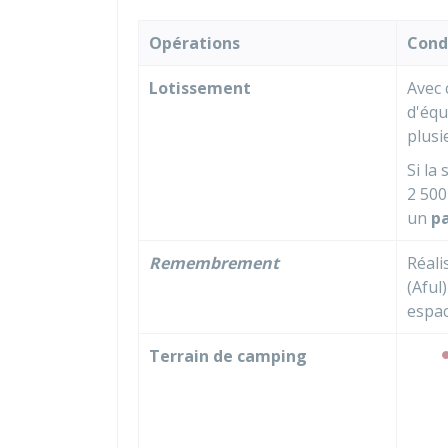
Opérations
Cond
Lotissement
Avec 
d'équ
plusi
Si la
2 50
un
p
Remembrement
Réali
(
Aful
espa
Terrain de camping