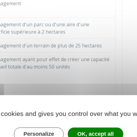
agement
gement d'un parc ou d'une aire d'une
ficie supérieure à 2 hectares
gement d'un terrain de plus de 25 hectares
gement ayant pour effet de créer une capacité
ueil totale d'au moins 50 unités
gement d'un terrain bâti ou non bâti pour
ttre l'installation de plus de 2 résidences
 cookies and gives you control over what you w
es constituant l'habitat permanent de leur
sateur
Personalize
OK, accept all