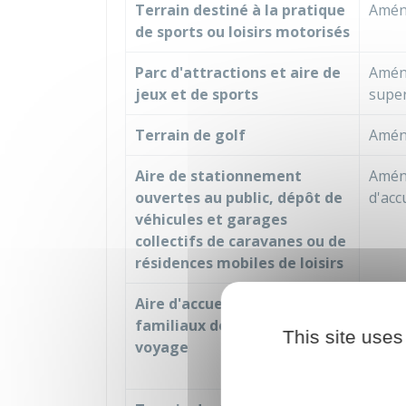
Terrain destiné à la pratique
Amén
de sports ou loisirs motorisés
Parc d'attractions et aire de
Aména
jeux et de sports
super
Terrain de golf
Aména
Aire de stationnement
Aména
ouvertes au public, dépôt de
d'acc
véhicules et garages
collectifs de caravanes ou de
résidences mobiles de loisirs
Aire d'accueil et terrains
Aména
familiaux des gens du
perme
This site uses
voyage
mobil
utili