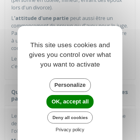
(personne en tutelle, mineur, enfant des époux
lors d'un divorce).
L
'attitude d'une partie
peut aussi être un
commencement de preuve ou d'aveu pour le juge.
Par exemple, la partie qui refuse de se soumettre
à une expertise génétique ou de répondre à la
This site uses cookies and
convocation du tribunal.
gives you control over what
Le juge évalue la
force probante
de cet indice,
you want to activate
c'est-à-dire sa valeur en tant que preuve.
Personalize
Quelles preuves peuvent être demandées
par le juge dans un procès civil ?
OK, accept all
Le juge joue un rôle important dans la recherche
Deny all cookies
de preuve quand une partie n'arrive pas à
Privacy policy
l'obtenir par elle-même.