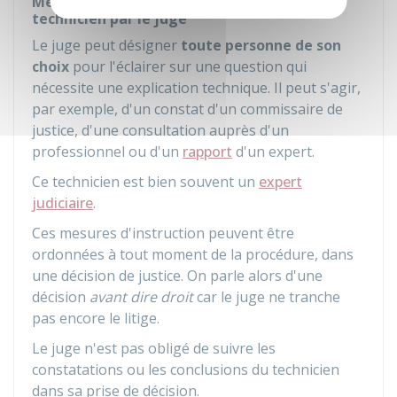
Mesures d'instructions confiées à un
technicien par le juge
Le juge peut désigner
toute personne de son
choix
pour l'éclairer sur une question qui
nécessite une explication technique. Il peut s'agir,
par exemple, d'un constat d'un commissaire de
justice, d'une consultation auprès d'un
professionnel ou d'un
rapport
d'un expert.
Ce technicien est bien souvent un
expert
judiciaire
.
Ces mesures d'instruction peuvent être
ordonnées à tout moment de la procédure, dans
une décision de justice. On parle alors d'une
décision
avant dire droit
car le juge ne tranche
pas encore le litige.
Le juge n'est pas obligé de suivre les
constatations ou les conclusions du technicien
dans sa prise de décision.