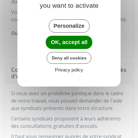
Barreau de Paris
you want to activate
Vous pouvez également prendre directement
contact avec l'association Barreau Paris Solidarité.
Personalize
Où s'adresser ?
OK, accept all
Barreau de Paris Solidarité
Deny all cookies
Consultation gratuite d'un avocat auprès
Privacy policy
d'un syndicat
Si vous avez un problème juridique dans le cadre
de votre travail, vous pouvez demander de l'aide
aux syndicats présents dans votre structure.
Certains syndicats proposent à leurs adhérents
des consultations gratuites d'avocats.
Il faut vous renseigner auprès de votre syndicat