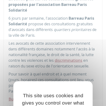
proposées par l'association Barreau Paris
Solidarité
6 jours par semaine, l'association
Barreau Paris
Solidarité
propose des consultations gratuites
d'avocats dans différents
quartiers prioritaires
de
la ville de Paris.
Les avocats de cette association interviennent
dans différents domaines notamment l'accès à la
nationalité française, le droit de la santé, la lutte
contre les violences et les
discriminations
en
raison du sexe et/ou de l'orientation sexuelle.
Pour savoir à quel endroit et à quel moment
(jours, horaires) ces consultations ont lieu, vous
pouvez vous rendre sur le site du Barreau de
Paris :
This site uses cookies and
Bus de la solidarité - Paris
gives you control over what