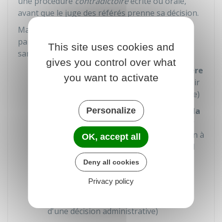
une procédure
contradictoire
écrite ou orale,
avant que le juge des référés prenne sa décision.
Mais le juge des référés peut rejeter la requête
par ordonnance, sans débat contradictoire et
This site uses cookies and
sans audience dans l'un des cas suivants :
gives you control over what
La requête ne présente
pas de caractère
you want to activate
d'urgence
(par exemple, si la date butoir
pour exercer un recours est déjà passée)
La requête est manifestement
Personalize
hors de la
compétence du juge des référés
(par
exemple, si la contestation de la décision à
OK, accept all
venir doit être portée devant le tribunal
judiciaire)
Deny all cookies
La requête est manifestement
Privacy policy
irrecevable
(par exemple, si vous
demandez la suspension de l'exécution
d'une décision administrative)