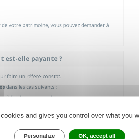
ur de votre patrimoine, vous pouvez demander à
t est-elle payante ?
r faire un référé-constat.
és
dans les cas suivants :
s, il faudra payer ses honoraires
ais et
honoraires
de l'expert (souvent à la charge
 cookies and gives you control over what you w
t).
Personalize
OK, accept all