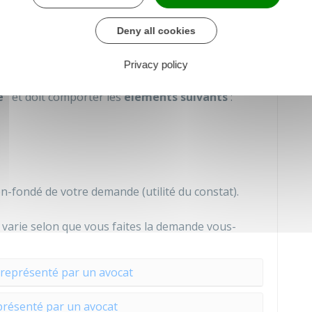
référé-constat ?
Deny all cookies
z envoyer une
requête
au juge des référés du
Privacy policy
é"
et doit comporter les
éléments suivants
:
-fondé de votre demande (utilité du constat).
varie selon que vous faites la demande vous-
 représenté par un avocat
présenté par un avocat