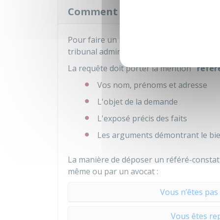
Comment faire la demande de 
Pour faire un référé-constat, vous deve
tribunal administratif.
La requête doit porter la mention
"référ
Vos nom, prénoms et adresse
L'objet de la demande
L'exposé précis des faits
Les arguments démontrant le bien
La manière de déposer un référé-constat 
même ou par un avocat :
Vous n’êtes pas
Vous êtes re