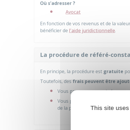
Où s'adresser ?
Avocat
En fonction de vos revenus et de la vale
bénéficier de
l'aide juridictionnelle
.
La procédure de référé-consta
En principe, la procédure est
gratuite
pou
Toutefois, des
frais peuvent être ajout
Vous prenez un avocat, dans ce ca
Vous pouvez avoir à régler les fr
This site uses
de la partie qui demande le consta