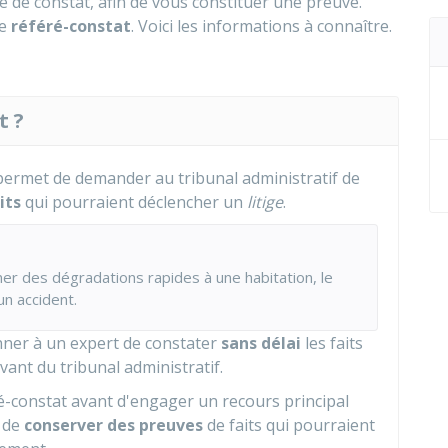
 de constat, afin de vous constituer une preuve.
de
référé-constat
. Voici les informations à connaître.
t ?
permet de demander au tribunal administratif de
its
qui pourraient déclencher un
litige
.
er des dégradations rapides à une habitation, le
n accident.
nner à un expert de constater
sans délai
les faits
vant du tribunal administratif.
-constat avant d'engager un recours principal
 de
conserver des preuves
de faits qui pourraient