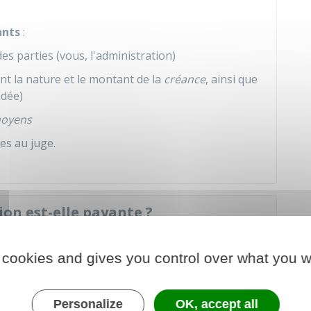
ants
:
s parties (vous, l'administration)
nt la nature et le montant de la
créance
, ainsi que
ndée)
oyens
s au juge.
ion est-elle payante ?
on est gratuite.
 cookies and gives you control over what you w
rendre un avocat
et
payer ses
honoraires
.
ur de votre patrimoine, vous pouvez demander à
Personalize
OK, accept all