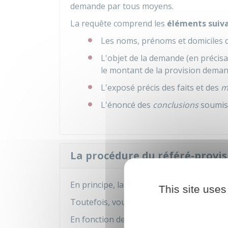
demande par tous moyens.
La requête comprend les
éléments suiv
Les noms, prénoms et domiciles de
L'objet de la demande (en précisa
le montant de la provision dema
L'exposé précis des faits et des
m
L'énoncé des
conclusions
soumise
La procédure du référé-provis
En principe, la demande de référé-provisi
This site uses
Toutefois, vous devez obligatoirement
p
En fonction de vos revenus et de la vale