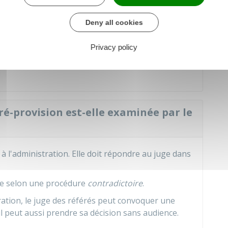
 de condamner l'administration à vous rembourser
Deny all cookies
la demande argumentée par écrit. Vous devez
mettant de justifier le montant des frais avancés
Privacy policy
 le juge prend la décision ou non de condamner
-provision est-elle examinée par le
 l'administration. Elle doit répondre au juge dans
rée selon une procédure
contradictoire
.
ration, le juge des référés peut convoquer une
il peut aussi prendre sa décision sans audience.