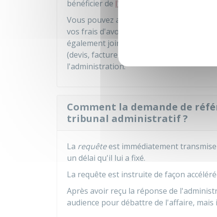
bénéficier de
l'aide juridictionnelle
.
Vous pouvez aussi demander au tribunal
vos frais d'avocat. Vous devez en faire 
également joindre tous les documents per
(devis, facture, etc.). À la fin du procès,
l'administration.
Comment la demande de référé
tribunal administratif ?
La
requête
est immédiatement transmise à
un délai qu'il lui a fixé.
La requête est instruite de façon accélé
Après avoir reçu la réponse de l'administ
audience pour débattre de l'affaire, mais 