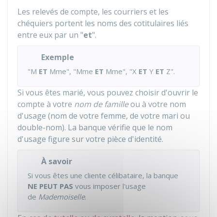
Les relevés de compte, les courriers et les
chéquiers portent les noms des cotitulaires liés
entre eux par un "
et
".
Exemple
"M
ET
Mme", "Mme
ET
Mme", "X
ET
Y
ET
Z".
Si vous êtes marié, vous pouvez choisir d'ouvrir le
compte à votre
nom de famille
ou à votre nom
d'usage (nom de votre femme, de votre mari ou
double-nom). La banque vérifie que le nom
d'usage figure sur votre pièce d'identité.
À savoir
Si vous êtes une cliente célibataire, la banque
NE PEUT PAS
vous imposer l'usage
de
Mademoiselle
.