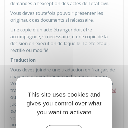
demandés à l'exception des actes de l'état civil.
Vous devez toutefois pouvoir présenter les
originaux des documents si nécessaire.
Une copie d'un acte étranger doit être
accompagnée, si nécessaire, d'une copie de la
décision en exécution de laquelle il a été établi,
rectifié ou modifié.
Traduction
Vous devez joindre une traduction en français de
chaque document rédigé en langue étrangère.
Vous devez fournir l'original de la traduction. La
traduction doit être faite par un
traducteur agréé
This site uses cookies and
ou habilité à intervenir auprès des autorités
gives you control over what
judiciaires ou administratives d'un autre
pays
européen
. Si vous êtes à l'étranger, adressez-
you want to activate
vous à l'ambassade ou au consulat de France
pour consulter la liste des traducteurs agréés.