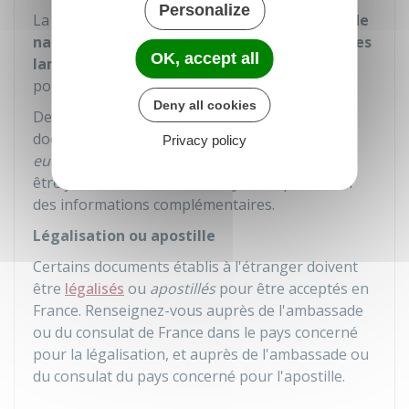
Personalize
La traduction d'un
extrait plurilingue d'acte de
naissance ou d'acte de mariage dont l'une des
OK, accept all
langues est le français
n'est pas nécessaire
pour une personne majeure.
Deny all cookies
De plus, pour éviter d'avoir à traduire certains
documents délivrés par un pays de
l'Union
Privacy policy
européenne
, un
formulaire multilingue
peut
être joint. Consultez le
site e-justice
pour avoir
des informations complémentaires.
Légalisation ou apostille
Certains documents établis à l'étranger doivent
être
légalisés
ou
apostillés
pour être acceptés en
France. Renseignez-vous auprès de l'ambassade
ou du consulat de France dans le pays concerné
pour la légalisation, et auprès de l'ambassade ou
du consulat du pays concerné pour l'apostille.