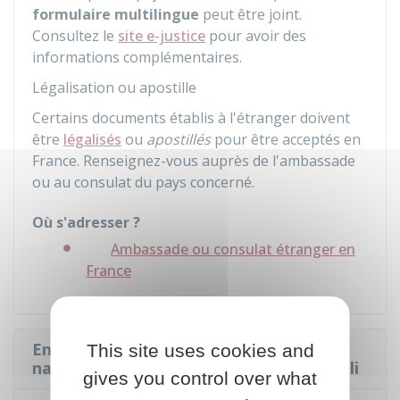
formulaire multilingue
peut être joint.
Consultez le
site e-justice
pour avoir des
informations complémentaires.
Légalisation ou apostille
Certains documents établis à l'étranger doivent
être
légalisés
ou
apostillés
pour être acceptés en
France. Renseignez-vous auprès de l'ambassade
ou au consulat du pays concerné.
Où s'adresser ?
Ambassade ou consulat étranger en
France
Envoyer ou déposer la demande de
This site uses cookies and
nationalité française de l'enfant recueilli
gives you control over what