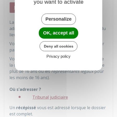
you want to activate
En France
À l'étranger
Personalize
La demande de nationalité française est à
adresser au tribunal judiciaire ou de proximité du
OK, accept all
lieu de résidence du mineur.
Vous pouvez déposer votre dossier ou l'envoyer
Deny all cookies
par courrier.
Privacy policy
Vous serez convoqué au tribunal pour souscrire
la déclaration, c'est-à-dire la signer (le mineur de
plus de 16 ans ou les
représentants légaux
pour
les moins de 16 ans).
Où s'adresser ?
Tribunal judiciaire
Un
récépissé
vous est adressé lorsque le dossier
est complet.