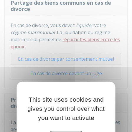
Partage des biens communs en cas de
divorce
En cas de divorce, vous devez
liquider
votre
régime matrimonial
. La liquidation du régime
matrimonial permet de
répartir les biens entre les
époux
.
En cas de divorce par consentement mutuel
En cas de divorce devant un juge
This site uses cookies and
Prestation compensatoire après un
divorce
gives you control over what
you want to activate
La
prestation compensatoire
permet d'effacer les
déséquilibres financiers causés par le divorce