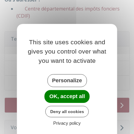
Centre départemental des impôts fonciers
(CDIF)
Textes de référence
This site uses cookies and
gives you control over what
Code de l'urbanisme : article R*421-14
you want to activate
Code de l'urbanisme : article R*421-17
Personalize
Code civil : articles 675 à 680
OK, accept all
Services en ligne et formulaires
Deny all cookies
Privacy policy
Voir aussi