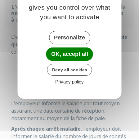
L'employeur doit-il informer le salarié du
gives you control over what
nombre de jours de congés payés acquis
you want to activate
à son retour d'arrêt maladie ?
L'employeur doit informer le salarié
dans le mois
Personalize
qui suit sa reprise de travail de ses droits aux
congés :
OK, accept all
Du nombre de jours de congés payés
dont il bénéficie
Deny all cookies
De la date jusqu'à laquelle les jours de
Privacy policy
congés payés peuvent être pris.
L'employeur informe le salarié par tout moyen
assurant une date certaine de réception,
notamment au moyen de la fiche de paie.
Après chaque arrêt maladie
, l'employeur doit
informer le salarié du nombre de jours de congés