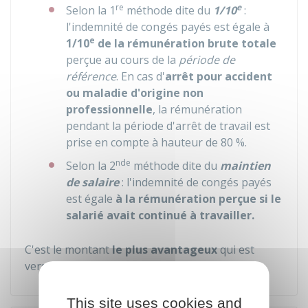
re
e
Selon la 1
méthode dite du
1/10
:
l'indemnité de congés payés est égale à
e
1/10
de la
rémunération brute totale
perçue au cours de la
période de
référence
. En cas d'
arrêt pour accident
ou maladie d'origine non
professionnelle
, la rémunération
pendant la période d'arrêt de travail est
prise en compte à hauteur de
80 %
.
nde
Selon la 2
méthode dite du
maintien
de salaire
: l'indemnité de congés payés
est égale
à la rémunération perçue si le
salarié avait continué à travaille
r.
C'est le montant
le plus avantageux
qui est
versé.
This site uses cookies and