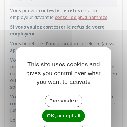
Vous pouvez
contester le refus
de votre
employeur devant le
conseil de prud'hommes
.
Si vous voulez contester le refus de votre
employeur
Vous bénéficiez d'une procédure accélérée (aussi
appelée procédure accélérée au fond).
Vous devez vous adresser au conseil de
This site uses cookies and
prud'hommes du lieu où est situé l'établissement
gives you control over what
dans lequel vous effectuez votre travail (ou du lieu
où le contrat de travail a été conclu ou du siège
you want to activate
social de l'entreprise qui vous emploie).
Vous devez déposer une requête ou solliciter un
Personalize
commissaire de justice (anciennement huissier de
justice et commissaire-priseur judiciaire).
OK, accept all
Le recours à un avocat n'est pas obligatoire.