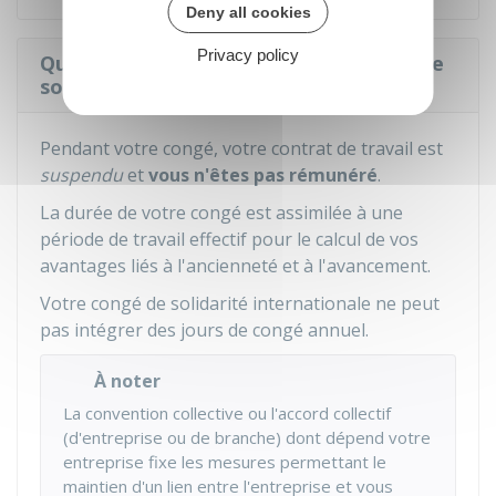
Deny all cookies
Privacy policy
Quel est le statut du salarié en congé de
solidarité internationale ?
Pendant votre congé, votre contrat de travail est
suspendu
et
vous n'êtes pas rémunéré
.
La durée de votre congé est assimilée à une
période de travail effectif pour le calcul de vos
avantages liés à l'ancienneté et à l'avancement.
Votre congé de solidarité internationale ne peut
pas intégrer des jours de congé annuel.
À noter
La convention collective ou l'accord collectif
(d'entreprise ou de branche) dont dépend votre
entreprise fixe les mesures permettant le
maintien d'un lien entre l'entreprise et vous