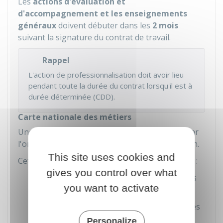
Les
actions d'évaluation et
d'accompagnement et les enseignements
généraux
doivent débuter dans les
2 mois
suivant la signature du contrat de travail.
Rappel
L'action de professionnalisation doit avoir lieu
pendant toute la durée du contrat lorsqu'il est à
durée déterminée (CDD).
Carte nationale des métiers
Une
carte nationale des métiers
est délivrée par
l'organisme ou le service chargé de la formation.
This site uses cookies and
Cette carte peut donner les avantages suivants :
gives you control over what
Accès aux restaurants et hébergements
you want to activate
universitaires
Bénéfice de réductions pour des activités
de loisirs et sportives (sport, cinéma,
Personalize