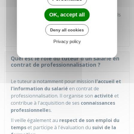
théâtre, etc.)
Bénéfice de tarifs réduits et préférentiels
OK, accept all
accordés aux étudiants dans les
transports.
Deny all cookies
Privacy policy
Quel est le rôle du tuteur d'un salarié en
contrat de professionnalisation ?
Le tuteur a notamment pour mission
l'accueil et
l'information du salarié
en contrat de
professionnalisation. Il organise son
activité
et
contribue à l'acquisition de ses
connaissances
professionnelle
s.
Il veille également au
respect de son emploi du
temps
et participe à l'évaluation du
suivi de la