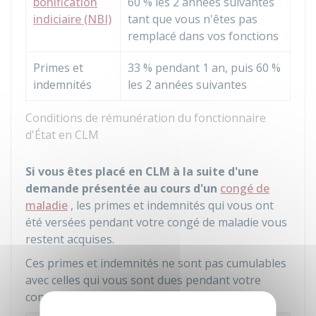
bonification
60 %
les 2 années suivantes
indiciaire (NBI)
tant que vous n'êtes pas
remplacé dans vos fonctions
Primes et
33 %
pendant 1 an, puis
60 %
indemnités
les 2 années suivantes
Conditions de rémunération du fonctionnaire
d'État en CLM
Si vous êtes placé en CLM à la suite d'une
demande présentée au cours d'un
congé de
maladie
, les primes et indemnités qui vous ont
été versées pendant votre congé de maladie vous
restent acquises.
Ces primes et indemnités ne sont pas cumulables
avec celles qui vous sont dues pendant votre
congé de longue maladie.