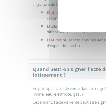
signature de l
'acte authentique
de vente 
État des risques et pollutions (n
radon...)
Étude de sol
dans les zones exp
différentiel consécutif à la séche
État des nuisances sonores aéri
d'exposition au bruit.
Quand peut-on signer l'acte d
lotissement ?
En principe, l'acte de vente doit être sig
(voirie, eau, électricité, gaz...).
Cependant, l'acte de vente peut être sig