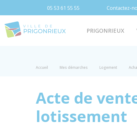
05 53 61 55 55
Contactez-n
Prigonrieux
PRIGONRIEUX
Accueil
Mes démarches
Logement
Acha
Acte de vente
lotissement