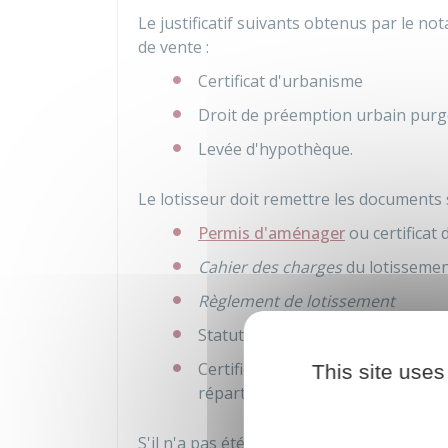
Le justificatif suivants obtenus par le not
de vente :
Certificat d'urbanisme
Droit de préemption urbain purg
Levée d'hypothèque.
Le lotisseur doit remettre les documents s
Permis d'aménager
ou certificat
Cahier des charges
du lotisseme
Règlement de lotissement
Statuts de
l'association syndicale
Certificat indiquant la surface de 
This site uses
répartition de la surface de planc
S'il n'a pas été signé de
promesse de ven