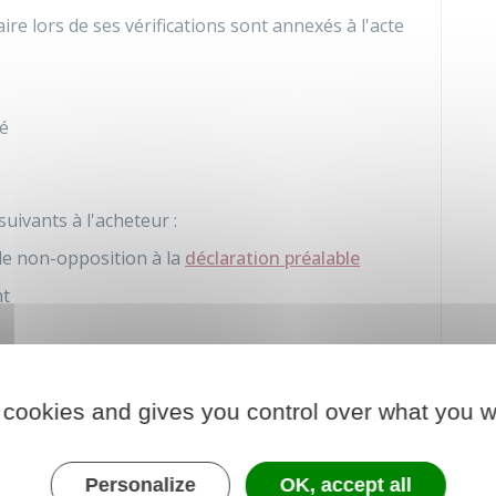
aire lors de ses vérifications sont annexés à l'acte
é
uivants à l'acheteur :
 de non-opposition à la
déclaration préalable
nt
 ou de l'association foncière
plancher constructible sur le terrain (si la
 cookies and gives you control over what you w
her maximale est effectuée par le lotisseur).
Personalize
OK, accept all
te
, les documents suivants sont remis lors de la