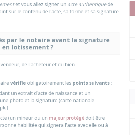
sement
et vous allez signer un
acte authentique
de
nt sur le contenu de l'acte, sa forme et sa signature.
és par le notaire avant la signature
n en lotissement ?
u vendeur, de l'acheteur et du bien.
taire
vérifie
obligatoirement les
points suivants
:
ant un extrait d'acte de naissance et un
une photo et la signature (carte nationale
ple)
'acte (un mineur ou un
majeur protégé
doit être
sonne habilitée qui signera l'acte avec elle ou à