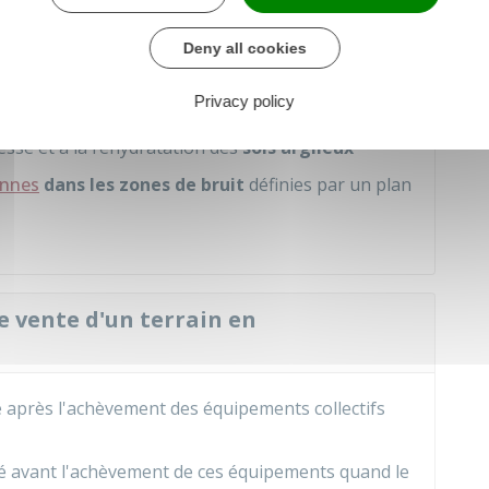
:
Deny all cookies
aturels, miniers, technologiques, sismiques,
Privacy policy
osées
au phénomène de mouvement de terrain
resse et à la réhydratation des
sols argileux
ennes
dans les zones de bruit
définies par un plan
e vente d'un terrain en
né après l'achèvement des équipements collectifs
né avant l'achèvement de ces équipements quand le