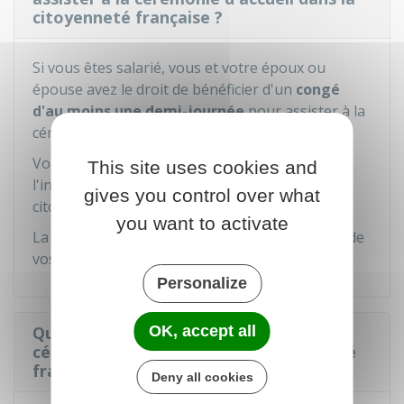
citoyenneté française ?
Si vous êtes salarié, vous et votre époux ou
épouse avez le droit de bénéficier d'un
congé
d'au moins une demi-journée
pour assister à la
cérémonie.
Vous devez présenter à votre employeur
This site uses cookies and
l'invitation à la cérémonie d'accueil dans la
gives you control over what
citoyenneté française.
you want to activate
La durée de ce congé ne peut pas être déduite de
vos congés payés annuels.
Personalize
OK, accept all
Quels documents sont remis lors de la
cérémonie d'accueil dans la citoyenneté
française ?
Deny all cookies