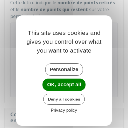
Cette lettre indique le
nombre de points retirés
et le
nombre de points qui restent
sur votre
permis (solde).
À noter
This site uses cookies and
L'ADRESSE
figurant sur le
CERTIFICAT
gives you control over what
D'IMMATRICULATION DU VÉHICULE
(ex-carte
you want to activate
grise) doit
ÊTRE À JOUR
. En cas de changement
d'adresse,
la mise à jour doit être faite dans le
délai d'un mois
. Si vous avez déménagé sans
faire modifier l'adresse sur le certificat
Personalize
d'immatriculation, vous ne pouvez pas contester
le retrait de points en invoquant une absence
OK, accept all
d'information.
Deny all cookies
Privacy policy
Combien de points par infraction sont
enlevés du permis de conduire ?