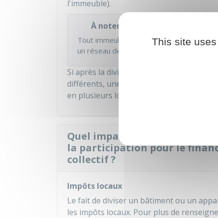
l'immeuble).
À noter
Tout immeuble comportant une installation
This site uses
un réseau de chaleur ou de froid, doit avo
Si après la division d'un bâtiment, au mo
différents, une copropriété doit être créé
en plusieurs lots qui appartiennent au fi
Quel impact peut avoir la divi
la participation pour le fina
collectif ?
Impôts locaux
Le fait de diviser un bâtiment ou un appa
les impôts locaux. Pour plus de renseigne