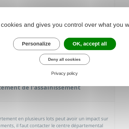
 centrale de chauffage ou de froid, ou alimenté par
 cookies and gives you control over what you w
ir des
compteurs individuels
.
ins 2 lots appartiennent à des propriétaires
Personalize
OK, accept all
e. Ce n'est pas le cas pour la division d'un bâtiment
nal à un seul et même propriétaire.
Deny all cookies
Privacy policy
sion d'un bâtiment sur les impôts et
ncement de l'assainissement
rtement en plusieurs lots peut avoir un impact sur
ments, il faut contacter le centre départemental