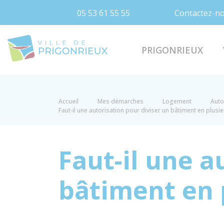
05 53 61 55 55
Contactez-n
Prigonrieux
PRIGONRIEUX
Accueil
Mes démarches
Logement
Auto
Faut-il une autorisation pour diviser un bâtiment en plusie
Faut-il une a
bâtiment en p