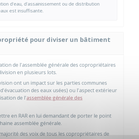
ution d'eau, d'assainissement ou de distribution
eaux est insuffisante.
opropriété pour diviser un bâtiment
sation de l'assemblée générale des copropriétaires
vision en plusieurs lots.
division ont un impact sur les parties communes
d'évacuation des eaux usées) ou l'aspect extérieur
sation de l'
assemblée générale des
lettre en
RAR
en lui demandant de porter le point
ochaine assemblée générale.
majorité des voix de tous les copropriétaires de