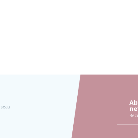
Ab
iseau
ne
Rece