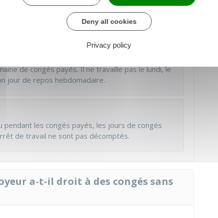
r ouvrable
où le salarié aurait du normalement
chaque jour ouvrable jusqu'à la veille de la reprise
Deny all cookies
Privacy policy
ine de congés payés. Il ne travaille pas le lundi, le
on jour de repos hebdomadaire.
t ou pendant les congés payés, les jours de congés
arrêt de travail ne sont pas décomptés.
oyeur a-t-il droit à des congés sans