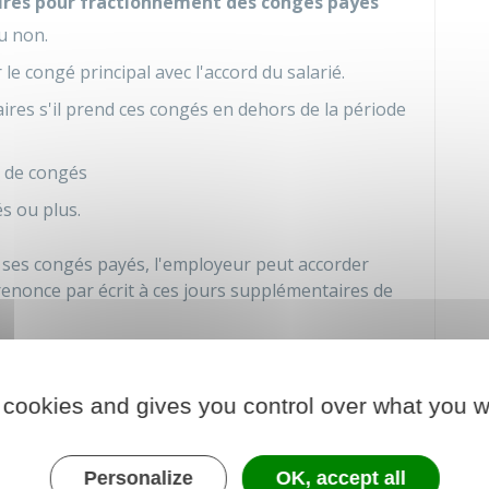
ires pour fractionnement des congés payés
u non.
le congé principal avec l'accord du salarié.
aires s'il prend ces congés en dehors de la période
s de congés
és ou plus.
 ses congés payés, l'employeur peut accorder
renonce par écrit à ces jours supplémentaires de
iode de 4 semaines (ou 24 jours ouvrables) si les
 cookies and gives you control over what you w
ours supplémentaires de congé pour
Personalize
OK, accept all