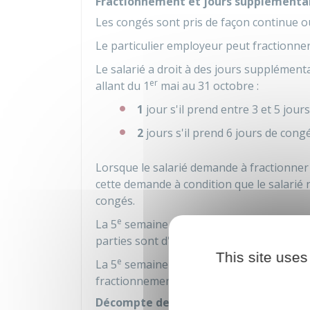
Fractionnement et jours supplémenta
Les congés sont pris de façon continue o
Le particulier employeur peut fractionner 
Le salarié a droit à des jours supplément
er
allant du 1
mai au 31 octobre :
1
jour s'il prend entre 3 et 5 jour
2
jours s'il prend 6 jours de cong
Lorsque le salarié demande à fractionner
cette demande à condition que le salarié 
congés.
e
La 5
semaine peut être accolée à une pér
parties sont d'accord.
This site uses
e
La 5
semaine ne donne pas droit à des j
fractionnement.
Décompte des congés payés